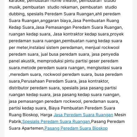
karaoke, pembuatan home theater, pembuatan studio
musik, pembuatan studio rekaman, pembuatan studio
dubbing, spesialis Peredam Suara Ruangan,ahli peredam
Suara Ruangan,anggaran biaya,Jasa Pembuatan Ruang
Kedap Suara,Jasa Pemasangan Peredam Suara Ruangan,
ruangan kedap suara, Jasa kontraktor kedap suara,proyek
peredaman suara ruangan,pembuatan ruang kedap suara
per meter,instalasi sistem peredaman, menjual rockwool
peredam suara, jual busa peredam suara, jasa penyedia
panel akustik, memproduksi pintu partisi geser peredam
suara.metode peredam suara ruangan, mengisolasi suara
,meredam suara, rockwool peredam suara, busa peredam
suara,Perusahaan Peredam Suara, jasa kontraktor,
distributor peredam suara, spesialis jasa pasang partisi
ruangan kedap suara, jasa pasang kedap suara ruangan,
jasa pemasangan peredam rockwool, peredaman suara,
partisi kedap suara, Biaya Pembuatan Peredam Suara
Ruang Bioskop, Harga
Jasa Peredam Suara Ruangan
Mesin
Pabrik,
Spesialis Peredam Suara Ruangan
,Pasang Peredam
Suara Apartemen,
Pasang Peredam Suara Bioskop