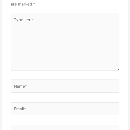
t
n
A
are marked
*
p
Type
p
here..
Name*
Email*
Website