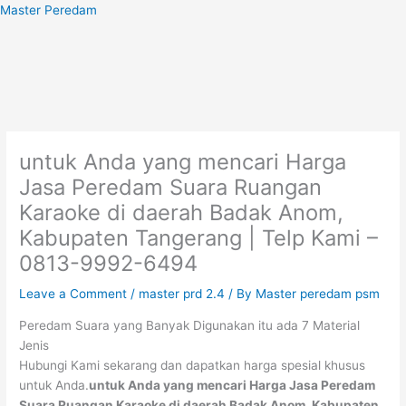
Skip
Master Peredam
to
content
Menu
untuk Anda yang mencari Harga
Jasa Peredam Suara Ruangan
Karaoke di daerah Badak Anom,
Kabupaten Tangerang | Telp Kami –
0813-9992-6494
Leave a Comment
/
master prd 2.4
/ By
Master peredam psm
Peredam Suara yang Banyak Digunakan itu ada 7 Material
Jenis
Hubungi Kami sekarang dan dapatkan harga spesial khusus
untuk Anda.
untuk Anda yang mencari Harga Jasa Peredam
Suara Ruangan Karaoke di daerah Badak Anom, Kabupaten