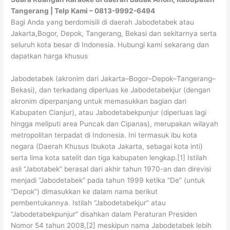
Tangerang | Telp Kami – 0813-9992-6494
Bagi Anda yang berdomisili di daerah Jabodetabek atau
Jakarta,Bogor, Depok, Tangerang, Bekasi dan sekitarnya serta
seluruh kota besar di Indonesia. Hubungi kami sekarang dan
dapatkan harga khusus
Jabodetabek (akronim dari Jakarta–Bogor–Depok–Tangerang–
Bekasi), dan terkadang diperluas ke Jabodetabekjur (dengan
akronim diperpanjang untuk memasukkan bagian dari
Kabupaten Cianjur), atau Jabodetabekpunjur (diperluas lagi
hingga meliputi area Puncak dan Cipanas), merupakan wilayah
metropolitan terpadat di Indonesia. Ini termasuk ibu kota
negara (Daerah Khusus Ibukota Jakarta, sebagai kota inti)
serta lima kota satelit dan tiga kabupaten lengkap.[1] Istilah
asli “Jabotabek” berasal dari akhir tahun 1970-an dan direvisi
menjadi “Jabodetabek” pada tahun 1999 ketika “De” (untuk
“Depok”) dimasukkan ke dalam nama berikut
pembentukannya. Istilah “Jabodetabekjur” atau
“Jabodetabekpunjur” disahkan dalam Peraturan Presiden
Nomor 54 tahun 2008,[2] meskipun nama Jabodetabek lebih