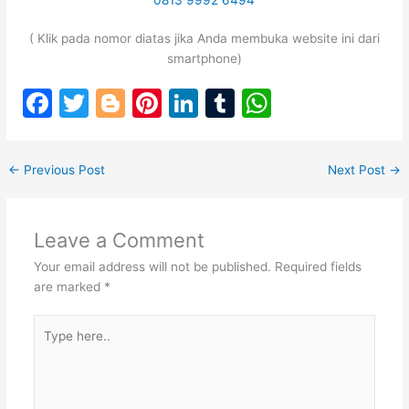
0813 9992 6494
( Klik pada nomor diatas jika Anda membuka website ini dari
smartphone)
F
T
Bl
Pi
Li
T
W
a
w
o
nt
n
u
h
c
itt
g
er
k
m
at
←
Previous Post
Next Post
→
e
er
g
e
e
bl
s
b
er
st
dI
r
A
Leave a Comment
o
n
p
Your email address will not be published.
Required fields
o
p
are marked
*
k
Type
here..