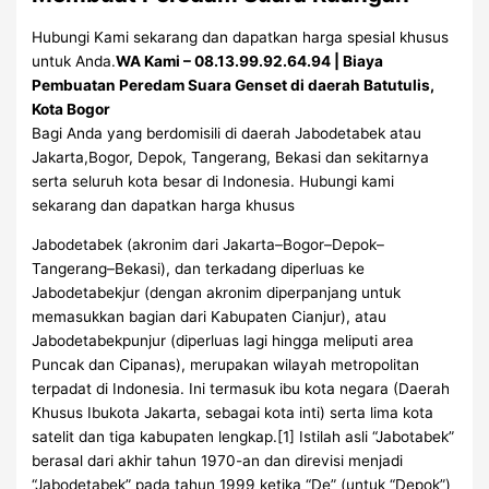
Hubungi Kami sekarang dan dapatkan harga spesial khusus
untuk Anda.
WA Kami – 08.13.99.92.64.94 | Biaya
Pembuatan Peredam Suara Genset di daerah Batutulis,
Kota Bogor
Bagi Anda yang berdomisili di daerah Jabodetabek atau
Jakarta,Bogor, Depok, Tangerang, Bekasi dan sekitarnya
serta seluruh kota besar di Indonesia. Hubungi kami
sekarang dan dapatkan harga khusus
Jabodetabek (akronim dari Jakarta–Bogor–Depok–
Tangerang–Bekasi), dan terkadang diperluas ke
Jabodetabekjur (dengan akronim diperpanjang untuk
memasukkan bagian dari Kabupaten Cianjur), atau
Jabodetabekpunjur (diperluas lagi hingga meliputi area
Puncak dan Cipanas), merupakan wilayah metropolitan
terpadat di Indonesia. Ini termasuk ibu kota negara (Daerah
Khusus Ibukota Jakarta, sebagai kota inti) serta lima kota
satelit dan tiga kabupaten lengkap.[1] Istilah asli “Jabotabek”
berasal dari akhir tahun 1970-an dan direvisi menjadi
“Jabodetabek” pada tahun 1999 ketika “De” (untuk “Depok”)