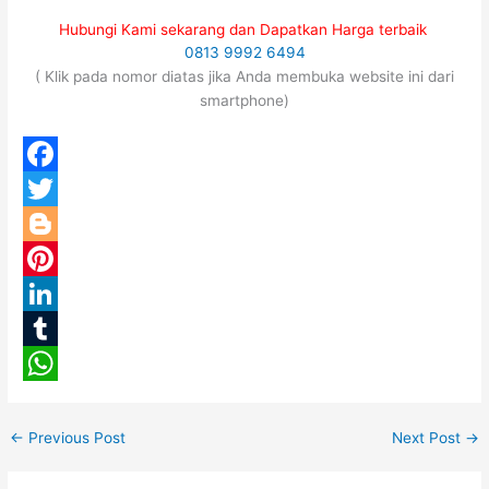
Hubungi Kami sekarang dan Dapatkan Harga terbaik
0813 9992 6494
( Klik pada nomor diatas jika Anda membuka website ini dari
smartphone)
F
a
T
c
w
B
e
i
l
P
b
t
o
i
L
o
t
g
n
i
T
o
e
g
t
n
u
W
k
r
e
e
k
m
h
←
Previous Post
Next Post
→
r
r
e
b
a