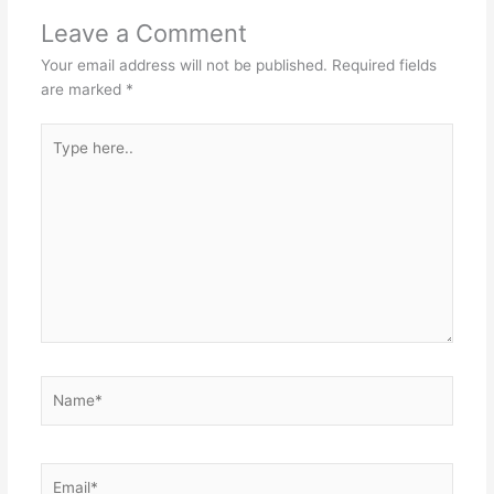
e
d
l
t
Leave a Comment
s
I
r
s
Your email address will not be published.
Required fields
t
n
A
are marked
*
p
Type
p
here..
Name*
Email*