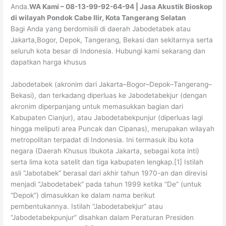
Anda.
WA Kami – 08-13-99-92-64-94 | Jasa Akustik Bioskop
di wilayah Pondok Cabe Ilir, Kota Tangerang Selatan
Bagi Anda yang berdomisili di daerah Jabodetabek atau
Jakarta,Bogor, Depok, Tangerang, Bekasi dan sekitarnya serta
seluruh kota besar di Indonesia. Hubungi kami sekarang dan
dapatkan harga khusus
Jabodetabek (akronim dari Jakarta–Bogor–Depok–Tangerang–
Bekasi), dan terkadang diperluas ke Jabodetabekjur (dengan
akronim diperpanjang untuk memasukkan bagian dari
Kabupaten Cianjur), atau Jabodetabekpunjur (diperluas lagi
hingga meliputi area Puncak dan Cipanas), merupakan wilayah
metropolitan terpadat di Indonesia. Ini termasuk ibu kota
negara (Daerah Khusus Ibukota Jakarta, sebagai kota inti)
serta lima kota satelit dan tiga kabupaten lengkap.[1] Istilah
asli “Jabotabek” berasal dari akhir tahun 1970-an dan direvisi
menjadi “Jabodetabek” pada tahun 1999 ketika “De” (untuk
“Depok”) dimasukkan ke dalam nama berikut
pembentukannya. Istilah “Jabodetabekjur” atau
“Jabodetabekpunjur” disahkan dalam Peraturan Presiden