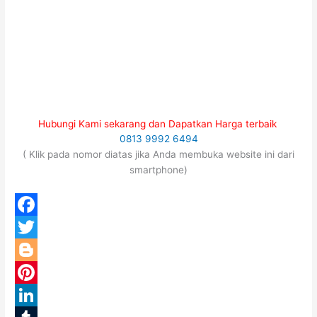
Hubungi Kami sekarang dan Dapatkan Harga terbaik
0813 9992 6494
( Klik pada nomor diatas jika Anda membuka website ini dari
smartphone)
F
a
T
c
w
B
e
i
l
P