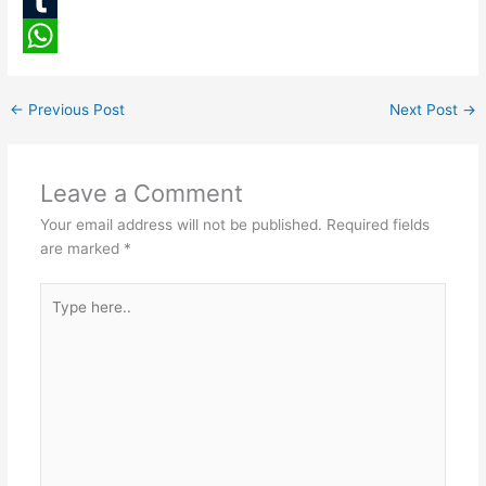
b
t
o
i
L
o
t
g
n
i
T
o
e
g
t
n
u
W
k
r
e
e
k
m
h
←
Previous Post
Next Post
→
r
r
e
b
a
e
d
l
t
Leave a Comment
s
I
r
s
Your email address will not be published.
Required fields
t
n
A
are marked
*
p
Type
p
here..