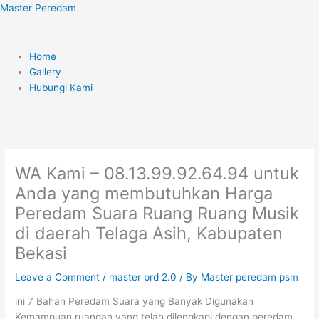
Skip
Menu
Master Peredam
to
content
Home
Gallery
Hubungi Kami
WA Kami – 08.13.99.92.64.94 untuk
Anda yang membutuhkan Harga
Peredam Suara Ruang Ruang Musik
di daerah Telaga Asih, Kabupaten
Bekasi
Leave a Comment
/
master prd 2.0
/ By
Master peredam psm
ini 7 Bahan Peredam Suara yang Banyak Digunakan
Kemampuan ruangan yang telah dilengkapi dengan peredam