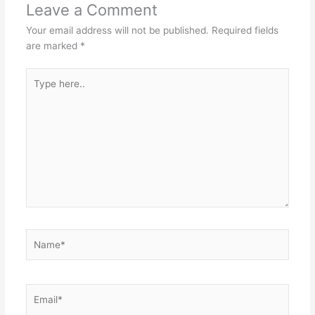
Leave a Comment
s
I
r
s
Your email address will not be published.
Required fields
t
n
A
are marked
*
p
Type
p
here..
Name*
Email*