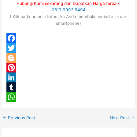
Hubungi Kami sekarang dan Dapatkan Harga terbaik
0813 9992 6494
( Klik pada nomor diatas jika Anda membuka website ini dari
smartphone)
F
a
T
c
w
B
e
i
l
P
b
t
o
i
L
o
t
g
n
i
T
o
e
g
t
n
u
W
k
r
e
e
k
m
h
←
Previous Post
Next Post
→
r
r
e
b
a
e
d
l
t