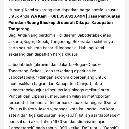
Hubungi Kami sekarang dan dapatkan harga spesial khusus
untuk Anda.
WA Kami – 081.399.926.494 | Jasa Pembuatan
Peredam Ruang Bioskop di daerah Cikupa, Kabupaten
Tangerang
Bagi Anda yang berdomisili di daerah Jabodetabek atau
Jakarta,Bogor, Depok, Tangerang, Bekasi dan sekitarnya
serta seluruh kota besar di Indonesia. Hubungi kami
sekarang dan dapatkan harga khusus
Jabodetabek (akronim dari Jakarta–Bogor–Depok–
Tangerang–Bekasi), dan terkadang diperluas ke
Jabodetabekjur (dengan akronim diperpanjang untuk
memasukkan bagian dari Kabupaten Cianjur), atau
Jabodetabekpunjur (diperluas lagi hingga meliputi area
Puncak dan Cipanas), merupakan wilayah metropolitan
terpadat di Indonesia. Ini termasuk ibu kota negara (Daerah
Khusus Ibukota Jakarta, sebagai kota inti) serta lima kota
satelit dan tiga kabupaten lengkap.[1] Istilah asli “Jabotabek”
berasal dari akhir tahun 1970-an dan direvisi menjadi
“Jabodetabek” pada tahun 1999 ketika “De” (untuk “Depok”)