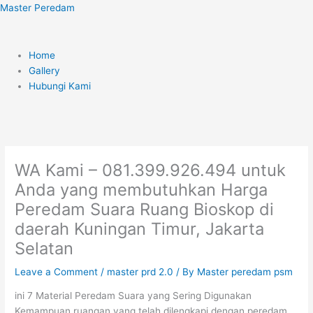
Skip
Menu
Master Peredam
to
content
Home
Gallery
Hubungi Kami
WA Kami – 081.399.926.494 untuk
Anda yang membutuhkan Harga
Peredam Suara Ruang Bioskop di
daerah Kuningan Timur, Jakarta
Selatan
Leave a Comment
/
master prd 2.0
/ By
Master peredam psm
ini 7 Material Peredam Suara yang Sering Digunakan
Kemampuan ruangan yang telah dilengkapi dengan peredam