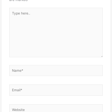
p
Type
p
here..
Name*
Email*
Website