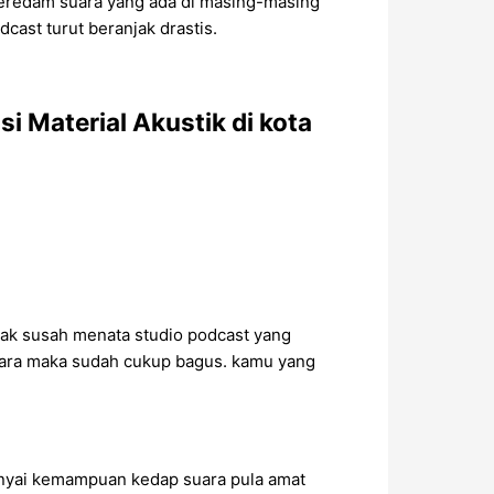
 Peredam suara yang ada di masing-masing
ast turut beranjak drastis.
Material Akustik di kota
 tak susah menata studio podcast yang
uara maka sudah cukup bagus. kamu yang
unyai kemampuan kedap suara pula amat