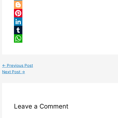
Twitter
Blogger
Pinterest
LinkedIn
Tumblr
WhatsApp
←
Previous Post
Next Post
→
Leave a Comment