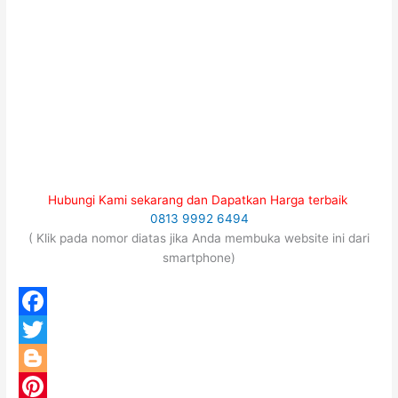
Hubungi Kami sekarang dan Dapatkan Harga terbaik
0813 9992 6494
( Klik pada nomor diatas jika Anda membuka website ini dari
smartphone)
F
a
T
c
w
B