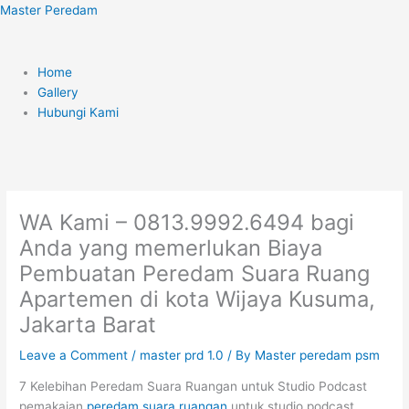
Skip
Menu
Master Peredam
to
content
Home
Gallery
Hubungi Kami
WA Kami – 0813.9992.6494 bagi
Anda yang memerlukan Biaya
Pembuatan Peredam Suara Ruang
Apartemen di kota Wijaya Kusuma,
Jakarta Barat
Leave a Comment
/
master prd 1.0
/ By
Master peredam psm
7 Kelebihan Peredam Suara Ruangan untuk Studio Podcast
pemakaian
peredam suara ruangan
untuk studio podcast