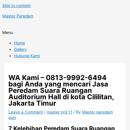
Skip to content
Master Peredam
Menu
Home
Gallery
Hubungi Kami
WA Kami – 0813-9992-6494
bagi Anda yang mencari Jasa
Peredam Suara Ruangan
Auditorium Hall di kota Cililitan,
Jakarta Timur
Leave a Comment
/
master prd 1.1
/ By
Master peredam
psm
7 Kelebihan Peredam Suara Ruangan