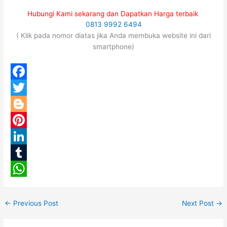
Hubungi Kami sekarang dan Dapatkan Harga terbaik
0813 9992 6494
( Klik pada nomor diatas jika Anda membuka website ini dari
smartphone)
F
a
T
c
w
B
e
i
l
P
b
t
o
i
L
o
t
g
n
i
T
o
e
g
t
n
u
W
k
r
e
e
k
m
h
←
Previous Post
Next Post
→
r
r
e
b
a