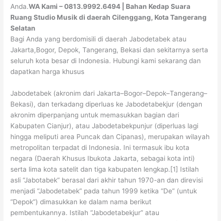
Anda.
WA Kami – 0813.9992.6494 | Bahan Kedap Suara
Ruang Studio Musik di daerah Cilenggang, Kota Tangerang
Selatan
Bagi Anda yang berdomisili di daerah Jabodetabek atau
Jakarta,Bogor, Depok, Tangerang, Bekasi dan sekitarnya serta
seluruh kota besar di Indonesia. Hubungi kami sekarang dan
dapatkan harga khusus
Jabodetabek (akronim dari Jakarta–Bogor–Depok–Tangerang–
Bekasi), dan terkadang diperluas ke Jabodetabekjur (dengan
akronim diperpanjang untuk memasukkan bagian dari
Kabupaten Cianjur), atau Jabodetabekpunjur (diperluas lagi
hingga meliputi area Puncak dan Cipanas), merupakan wilayah
metropolitan terpadat di Indonesia. Ini termasuk ibu kota
negara (Daerah Khusus Ibukota Jakarta, sebagai kota inti)
serta lima kota satelit dan tiga kabupaten lengkap.[1] Istilah
asli “Jabotabek” berasal dari akhir tahun 1970-an dan direvisi
menjadi “Jabodetabek” pada tahun 1999 ketika “De” (untuk
“Depok”) dimasukkan ke dalam nama berikut
pembentukannya. Istilah “Jabodetabekjur” atau