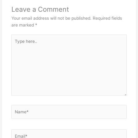
e
d
l
t
Leave a Comment
s
I
r
s
Your email address will not be published.
Required fields
t
n
A
are marked
*
p
Type
p
here..
Name*
Email*