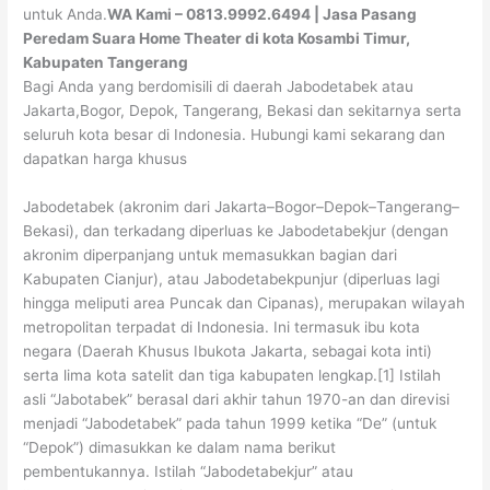
untuk Anda.
WA Kami – 0813.9992.6494 | Jasa Pasang
Peredam Suara Home Theater di kota Kosambi Timur,
Kabupaten Tangerang
Bagi Anda yang berdomisili di daerah Jabodetabek atau
Jakarta,Bogor, Depok, Tangerang, Bekasi dan sekitarnya serta
seluruh kota besar di Indonesia. Hubungi kami sekarang dan
dapatkan harga khusus
Jabodetabek (akronim dari Jakarta–Bogor–Depok–Tangerang–
Bekasi), dan terkadang diperluas ke Jabodetabekjur (dengan
akronim diperpanjang untuk memasukkan bagian dari
Kabupaten Cianjur), atau Jabodetabekpunjur (diperluas lagi
hingga meliputi area Puncak dan Cipanas), merupakan wilayah
metropolitan terpadat di Indonesia. Ini termasuk ibu kota
negara (Daerah Khusus Ibukota Jakarta, sebagai kota inti)
serta lima kota satelit dan tiga kabupaten lengkap.[1] Istilah
asli “Jabotabek” berasal dari akhir tahun 1970-an dan direvisi
menjadi “Jabodetabek” pada tahun 1999 ketika “De” (untuk
“Depok”) dimasukkan ke dalam nama berikut
pembentukannya. Istilah “Jabodetabekjur” atau