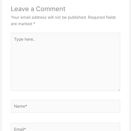
e
d
l
t
Leave a Comment
s
I
r
s
Your email address will not be published.
Required fields
t
n
A
are marked
*
p
Type
p
here..
Name*
Email*