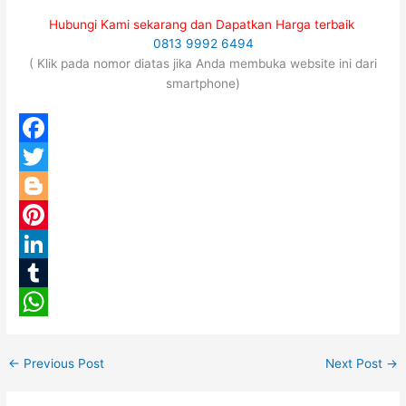
Hubungi Kami sekarang dan Dapatkan Harga terbaik
0813 9992 6494
( Klik pada nomor diatas jika Anda membuka website ini dari
smartphone)
F
a
T
c
w
B
e
i
l
P
b
t
o
i
L
o
t
g
n
i
T
o
e
g
t
n
u
W
k
r
e
e
k
m
h
←
Previous Post
Next Post
→
r
r
e
b
a