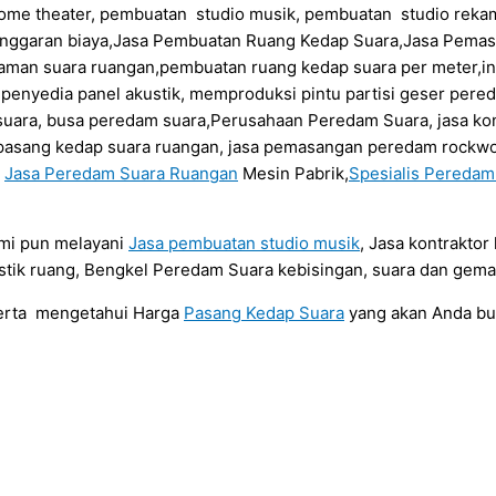
ome theater, pembuatan studio musik, pembuatan studio rekam
anggaran biaya,Jasa Pembuatan Ruang Kedap Suara,Jasa Pema
daman suara ruangan,pembuatan ruang kedap suara per meter,in
a penyedia panel akustik, memproduksi pintu partisi geser per
uara, busa peredam suara,Perusahaan Peredam Suara, jasa kont
sa pasang kedap suara ruangan, jasa pemasangan peredam rockwo
a
Jasa Peredam Suara Ruangan
Mesin Pabrik,
Spesialis Pereda
ami pun melayani
Jasa pembuatan studio musik
, Jasa kontrakto
tik ruang, Bengkel Peredam Suara kebisingan, suara dan gema
serta mengetahui Harga
Pasang Kedap Suara
yang akan Anda b