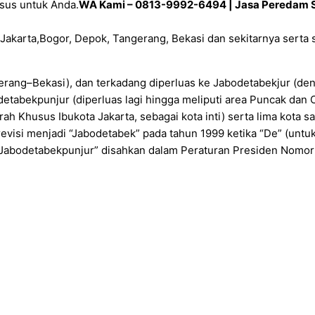
sus untuk Anda.
WA Kami – 0813-9992-6494 | Jasa Peredam Su
Jakarta,Bogor, Depok, Tangerang, Bekasi dan sekitarnya serta 
rang–Bekasi), dan terkadang diperluas ke Jabodetabekjur (de
etabekpunjur (diperluas lagi hingga meliputi area Puncak dan 
ah Khusus Ibukota Jakarta, sebagai kota inti) serta lima kota sat
direvisi menjadi “Jabodetabek” pada tahun 1999 ketika “De” (un
u “Jabodetabekpunjur” disahkan dalam Peraturan Presiden Nomo