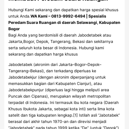
Hubungi Kami sekarang dan dapatkan harga spesial khusus
untuk Anda.
WA Kami – 0813-9992-6494 | Spesialis
Peredam Suara Ruangan di daerah Selawangi, Kabupaten
Bogor
Bagi Anda yang berdomisili di daerah Jabodetabek atau
Jakarta,Bogor, Depok, Tangerang, Bekasi dan sekitarnya
serta seluruh kota besar di Indonesia. Hubungi kami
sekarang dan dapatkan harga khusus
Jabodetabek (akronim dari Jakarta–Bogor–Depok–
Tangerang–Bekasi), dan terkadang diperluas ke
Jabodetabekjur (dengan akronim diperpanjang untuk
memasukkan bagian dari Kabupaten Cianjur), atau
Jabodetabekpunjur (diperluas lagi hingga meliputi area
Puncak dan Cipanas), merupakan wilayah metropolitan
terpadat di Indonesia. Ini termasuk ibu kota negara (Daerah
Khusus Ibukota Jakarta, sebagai kota inti) serta lima kota
satelit dan tiga kabupaten lengkap.[1] Istilah asli “Jabotabek”
berasal dari akhir tahun 1970-an dan direvisi menjadi
“Jabodetabek” pada tahun 1999 ketika “De” (untuk “Depok”)