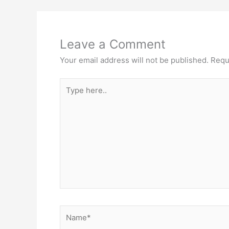
o
n
p
o
p
Leave a Comment
k
Your email address will not be published.
Requ
Type
here..
Name*