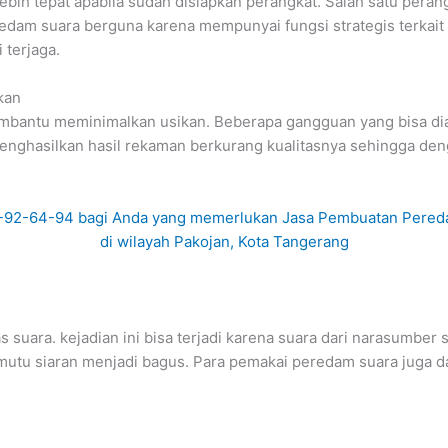
ebih tepat apabila sudah disiapkan perangkat. Salah satu perang
eredam suara berguna karena mempunyai fungsi strategis terkait
 terjaga.
kan
bantu meminimalkan usikan. Beberapa gangguan yang bisa diat
t menghasilkan hasil rekaman berkurang kualitasnya sehingga 
ara. kejadian ini bisa terjadi karena suara dari narasumber ser
mutu siaran menjadi bagus. Para pemakai peredam suara juga da