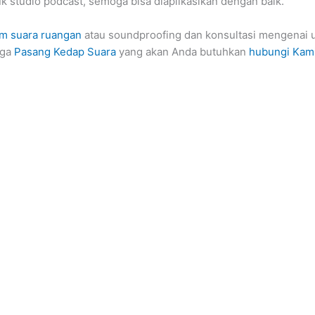
k studio podcast, semoga bisa diaplikasikan dengan baik.
m suara ruangan
atau soundproofing dan konsultasi mengenai u
rga
Pasang Kedap Suara
yang akan Anda butuhkan
hubungi Kam