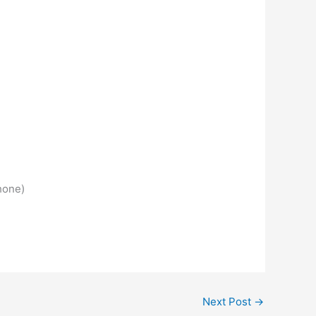
hone)
Next Post
→