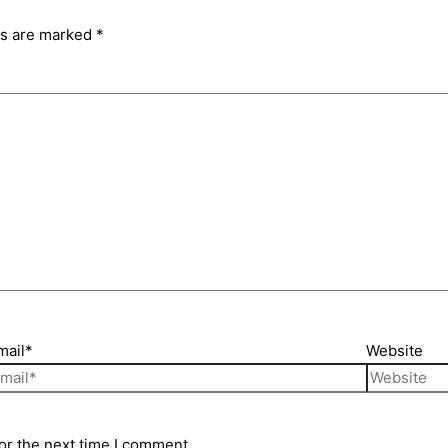
ds are marked
*
mail*
Website
or the next time I comment.