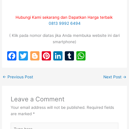
Hubungi Kami sekarang dan Dapatkan Harga terbaik
0813 9992 6494
( Klik pada nomor diatas jika Anda membuka website ini dari
smartphone)
F
T
Bl
Pi
Li
T
W
a
w
o
nt
n
u
h
c
itt
g
er
k
m
at
←
Previous Post
Next Post
→
e
er
g
e
e
bl
s
b
er
st
dI
r
A
Leave a Comment
o
n
p
Your email address will not be published.
Required fields
o
p
are marked
*
k
Type