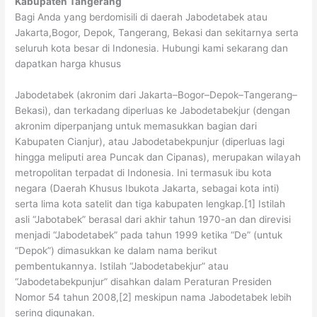
Kabupaten Tangerang
Bagi Anda yang berdomisili di daerah Jabodetabek atau
Jakarta,Bogor, Depok, Tangerang, Bekasi dan sekitarnya serta
seluruh kota besar di Indonesia. Hubungi kami sekarang dan
dapatkan harga khusus
Jabodetabek (akronim dari Jakarta–Bogor–Depok–Tangerang–
Bekasi), dan terkadang diperluas ke Jabodetabekjur (dengan
akronim diperpanjang untuk memasukkan bagian dari
Kabupaten Cianjur), atau Jabodetabekpunjur (diperluas lagi
hingga meliputi area Puncak dan Cipanas), merupakan wilayah
metropolitan terpadat di Indonesia. Ini termasuk ibu kota
negara (Daerah Khusus Ibukota Jakarta, sebagai kota inti)
serta lima kota satelit dan tiga kabupaten lengkap.[1] Istilah
asli “Jabotabek” berasal dari akhir tahun 1970-an dan direvisi
menjadi “Jabodetabek” pada tahun 1999 ketika “De” (untuk
“Depok”) dimasukkan ke dalam nama berikut
pembentukannya. Istilah “Jabodetabekjur” atau
“Jabodetabekpunjur” disahkan dalam Peraturan Presiden
Nomor 54 tahun 2008,[2] meskipun nama Jabodetabek lebih
sering digunakan.