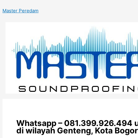
Skip
Type
Name*
Email*
to
Master Peredam
here..
content
Whatsapp – 081.399.926.494 u
di wilayah Genteng, Kota Bogor