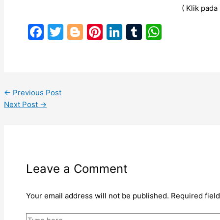
( Klik pad
Facebook
Twitter
Blogger
Pinterest
LinkedIn
Tumblr
WhatsA
←
Previous Post
Next Post
→
Leave a Comment
Your email address will not be published.
Required fiel