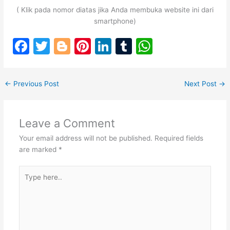
( Klik pada nomor diatas jika Anda membuka website ini dari
smartphone)
F
T
Bl
Pi
Li
T
W
a
w
o
nt
n
u
h
c
itt
g
er
k
m
at
←
Previous Post
Next Post
→
e
er
g
e
e
bl
s
b
er
st
dI
r
A
Leave a Comment
o
n
p
Your email address will not be published.
Required fields
o
p
are marked
*
k
Type
here..