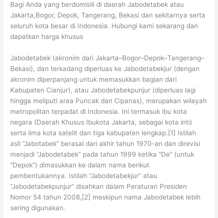
Bagi Anda yang berdomisili di daerah Jabodetabek atau
Jakarta,Bogor, Depok, Tangerang, Bekasi dan sekitarnya serta
seluruh kota besar di Indonesia. Hubungi kami sekarang dan
dapatkan harga khusus
Jabodetabek (akronim dari Jakarta–Bogor–Depok–Tangerang–
Bekasi), dan terkadang diperluas ke Jabodetabekjur (dengan
akronim diperpanjang untuk memasukkan bagian dari
Kabupaten Cianjur), atau Jabodetabekpunjur (diperluas lagi
hingga meliputi area Puncak dan Cipanas), merupakan wilayah
metropolitan terpadat di Indonesia. Ini termasuk ibu kota
negara (Daerah Khusus Ibukota Jakarta, sebagai kota inti)
serta lima kota satelit dan tiga kabupaten lengkap.[1] Istilah
asli “Jabotabek” berasal dari akhir tahun 1970-an dan direvisi
menjadi “Jabodetabek” pada tahun 1999 ketika “De” (untuk
“Depok”) dimasukkan ke dalam nama berikut
pembentukannya. Istilah “Jabodetabekjur” atau
“Jabodetabekpunjur” disahkan dalam Peraturan Presiden
Nomor 54 tahun 2008,[2] meskipun nama Jabodetabek lebih
sering digunakan.