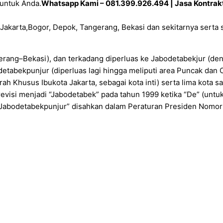
untuk Anda.
Whatsapp Kami – 081.399.926.494 | Jasa Kontrakto
Jakarta,Bogor, Depok, Tangerang, Bekasi dan sekitarnya serta 
rang–Bekasi), dan terkadang diperluas ke Jabodetabekjur (de
etabekpunjur (diperluas lagi hingga meliputi area Puncak dan 
ah Khusus Ibukota Jakarta, sebagai kota inti) serta lima kota sat
direvisi menjadi “Jabodetabek” pada tahun 1999 ketika “De” (un
u “Jabodetabekpunjur” disahkan dalam Peraturan Presiden Nomo