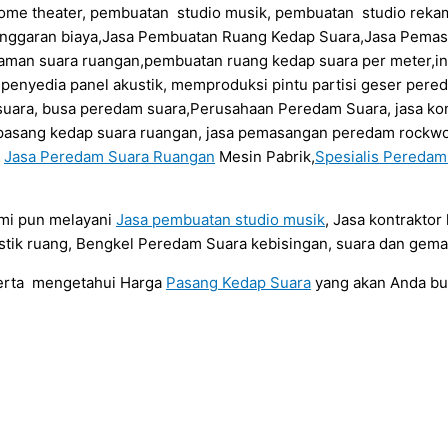
ome theater, pembuatan studio musik, pembuatan studio rekam
anggaran biaya,Jasa Pembuatan Ruang Kedap Suara,Jasa Pema
daman suara ruangan,pembuatan ruang kedap suara per meter,in
a penyedia panel akustik, memproduksi pintu partisi geser per
uara, busa peredam suara,Perusahaan Peredam Suara, jasa kont
sa pasang kedap suara ruangan, jasa pemasangan peredam rockwo
a
Jasa Peredam Suara Ruangan
Mesin Pabrik,
Spesialis Pereda
ami pun melayani
Jasa pembuatan studio musik
, Jasa kontrakto
tik ruang, Bengkel Peredam Suara kebisingan, suara dan gema
serta mengetahui Harga
Pasang Kedap Suara
yang akan Anda b