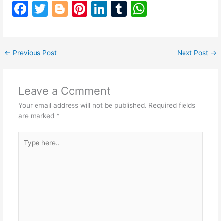
F
T
Bl
Pi
Li
T
W
a
w
o
nt
n
u
h
c
itt
g
er
k
m
at
e
er
g
e
e
bl
s
←
Previous Post
Next Post
→
b
er
st
dI
r
A
o
n
p
Leave a Comment
o
p
Your email address will not be published.
Required fields
k
are marked
*
Type
here..