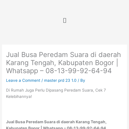
Skip
to
content
Menu
Jual Busa Peredam Suara di daerah
Karang Tengah, Kabupaten Bogor |
Whatsapp – 08-13-99-92-64-94
Leave a Comment
/
master prd 23 1.0
/ By
Di Rumah Juga Perlu Dipasang Peredam Suara, Cek 7
Kelebihannya!
Jual Busa Peredam Suara di daerah Karang Tengah,
Kabupaten Bogor | Whatsapp – 08-13-99-92-64-94