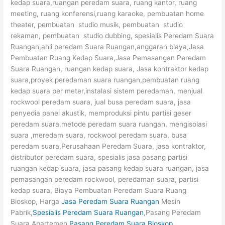
kedap suara,ruangan peredam suara, ruang kantor, ruang
meeting, ruang konferensi,ruang karaoke, pembuatan home
theater, pembuatan studio musik, pembuatan studio
rekaman, pembuatan studio dubbing, spesialis Peredam Suara
Ruangan,ahli peredam Suara Ruangan,anggaran biaya,Jasa
Pembuatan Ruang Kedap Suara,Jasa Pemasangan Peredam
Suara Ruangan, ruangan kedap suara, Jasa kontraktor kedap
suara,proyek peredaman suara ruangan,pembuatan ruang
kedap suara per meter,instalasi sistem peredaman, menjual
rockwool peredam suara, jual busa peredam suara, jasa
penyedia panel akustik, memproduksi pintu partisi geser
peredam suara.metode peredam suara ruangan, mengisolasi
suara ,meredam suara, rockwool peredam suara, busa
peredam suara,Perusahaan Peredam Suara, jasa kontraktor,
distributor peredam suara, spesialis jasa pasang partisi
ruangan kedap suara, jasa pasang kedap suara ruangan, jasa
pemasangan peredam rockwool, peredaman suara, partisi
kedap suara, Biaya Pembuatan Peredam Suara Ruang
Bioskop, Harga
Jasa Peredam Suara Ruangan
Mesin
Pabrik,
Spesialis Peredam Suara Ruangan
,Pasang Peredam
Suara Apartemen,
Pasang Peredam Suara Bioskop