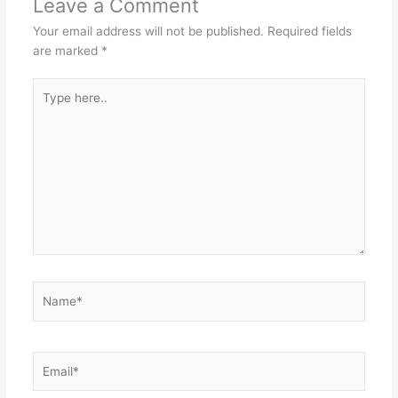
Leave a Comment
s
I
r
s
Your email address will not be published.
Required fields
t
n
A
are marked
*
p
Type
p
here..
Name*
Email*