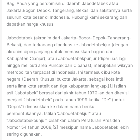
Bagi Anda yang berdomisili di daerah Jabodetabek atau
Jakarta,Bogor, Depok, Tangerang, Bekasi dan sekitarnya serta
seluruh kota besar di Indonesia. Hubungi kami sekarang dan
dapatkan harga khusus
Jabodetabek (akronim dari Jakarta–Bogor–Depok–Tangerang–
Bekasi), dan terkadang diperluas ke Jabodetabekjur (dengan
akronim diperpanjang untuk memasukkan bagian dari
Kabupaten Cianjur), atau Jabodetabekpunjur (diperluas lagi
hingga meliputi area Puncak dan Cipanas), merupakan wilayah
metropolitan terpadat di Indonesia. Ini termasuk ibu kota
negara (Daerah Khusus Ibukota Jakarta, sebagai kota inti)
serta lima kota satelit dan tiga kabupaten lengkap.[1] Istilah
asli “Jabotabek” berasal dari akhir tahun 1970-an dan direvisi
menjadi “Jabodetabek” pada tahun 1999 ketika “De” (untuk
“Depok”) dimasukkan ke dalam nama berikut
pembentukannya. Istilah “Jabodetabekjur” atau
“Jabodetabekpunjur” disahkan dalam Peraturan Presiden
Nomor 54 tahun 2008,[2] meskipun nama Jabodetabek lebih
sering digunakan.